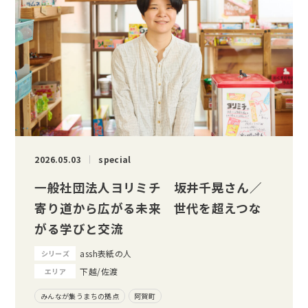
2026.05.03
special
一般社団法人ヨリミチ 坂井千晃さん／
寄り道から広がる未来 世代を超えつな
がる学びと交流
assh表紙の人
シリーズ
下越/佐渡
エリア
みんなが集うまちの拠点
阿賀町