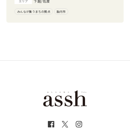
下越/佐渡
エリア
みんなが集うまちの拠点
胎内市