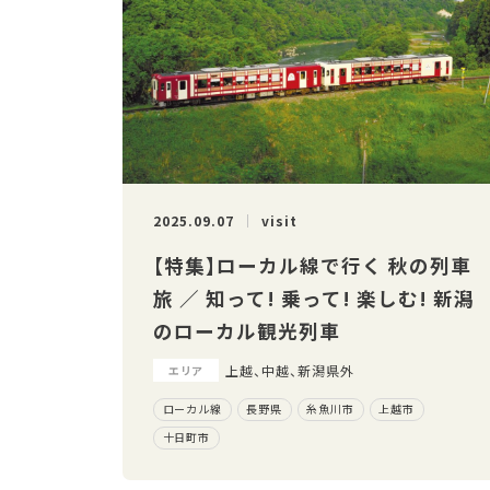
2025.09.07
visit
【特集】ローカル線で行く 秋の列車
旅 ／ 知って! 乗って! 楽しむ! 新潟
のローカル観光列車
上越、中越、新潟県外
エリア
ローカル線
長野県
糸魚川市
上越市
十日町市