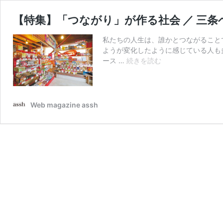
【特集】「つながり」が作る社会 ／ 三条
私たちの人生は、誰かとつながること
ようが変化したように感じている人も
【特
ース …
続きを読む
集】
「つ
な
が
Web magazine assh
り」
が
作
る
社
会
／
三
条
ベ
ー