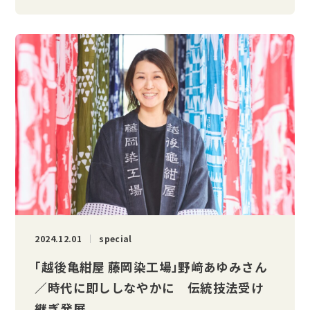
2024.12.01
special
「越後亀紺屋 藤岡染工場」野﨑あゆみさん
／時代に即ししなやかに 伝統技法受け
継ぎ発展