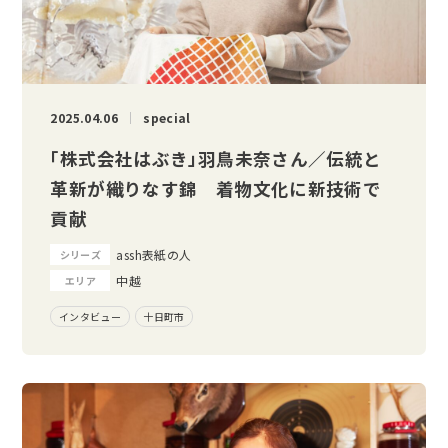
2025.04.06
special
「株式会社はぶき」羽鳥未奈さん／伝統と
革新が織りなす錦 着物文化に新技術で
貢献
assh表紙の人
シリーズ
中越
エリア
インタビュー
十日町市