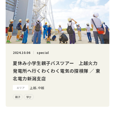
2024.10.06
special
夏休み小学生親子バスツアー 上越火力
発電所へ行くわくわく電気の探検隊 ／ 東
北電力新潟支店
上越、中越
エリア
親子
学び