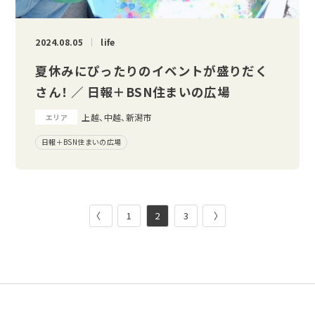
2024.08.05
life
夏休みにぴったりのイベントが盛りだく
さん！ ／ 日報＋BSN住まいの広場
上越、中越、新潟市
エリア
日報＋BSN住まいの広場
〈
1
2
3
〉