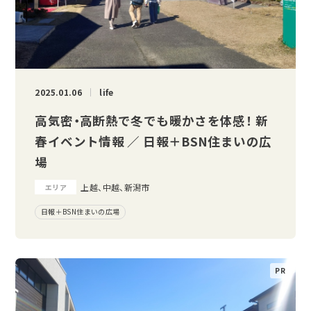
2025.01.06
life
高気密・高断熱で冬でも暖かさを体感！ 新
春イベント情報 ／ 日報＋BSN住まいの広
場
上越、中越、新潟市
エリア
日報＋BSN住まいの広場