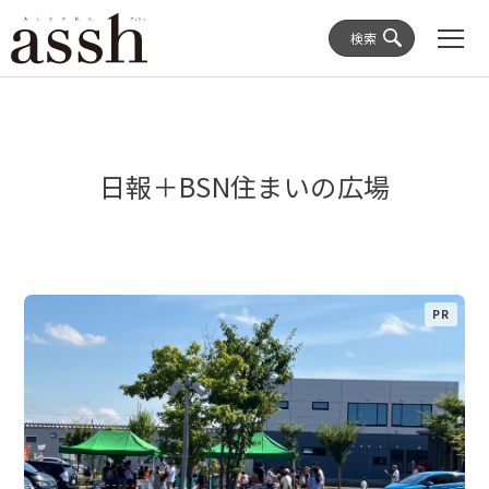
検索
日報＋BSN住まいの広場