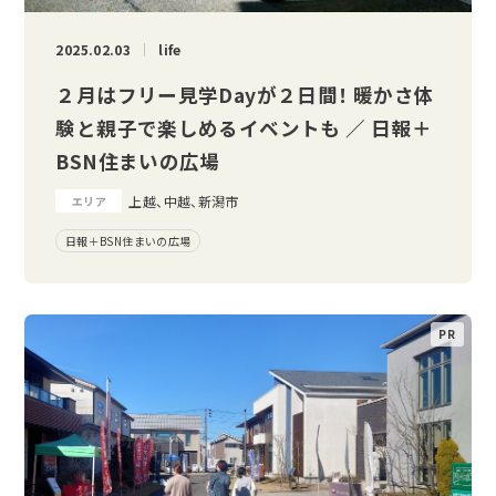
2025.02.03
life
２月はフリー見学Dayが２日間！ 暖かさ体
験と親子で楽しめるイベントも ／ 日報＋
BSN住まいの広場
上越、中越、新潟市
エリア
日報＋BSN住まいの広場