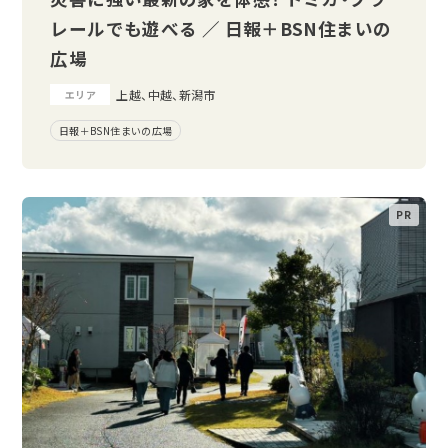
レールでも遊べる ／ 日報＋BSN住まいの
広場
上越、中越、新潟市
エリア
日報＋BSN住まいの広場