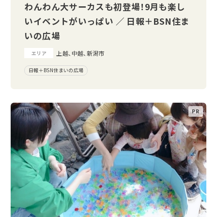
わんわん大サーカスも初登場！9月も楽し
いイベントがいっぱい ／ 日報＋BSN住ま
いの広場
上越、中越、新潟市
エリア
日報＋BSN住まいの広場