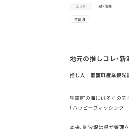
下越/佐渡
エリア
聖籠町
地元の推しコレ・新
推し人
聖籠町産業観光
聖籠町の海には多くの釣り
「ハッピーフィッシング 
本来、防波堤は県が管理