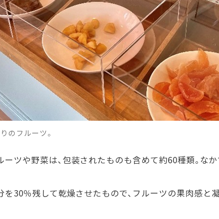
りのフルーツ。
ルーツや野菜は、包装されたものも含めて約
60
種類。なか
分を
30
％残して乾燥させたもので、フルーツの果肉感と