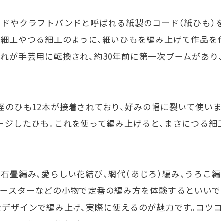
ンドやクラフトバンドと呼ばれる紙製のコード（紙ひも）
竹細工やつる細工のように、細いひもを編み上げて作品を
れが手芸用に転換され、約30年前に第一次ブームがあり
径のひも12本が接着されており、好みの幅に裂いて使いま
ージしたひも。これを使って編み上げると、まさにつる細
石畳編み、愛らしい花結び、網代（あじろ）編み、うろこ
コースターなどの小物で定番の編み方を体験するといいで
なデザインで編み上げ、実際に使えるのが魅力です。コツ