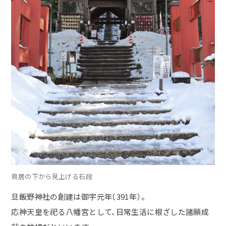
鳥居の下から見上げる石段
旦飯野神社の創建は御宇元年（
391
年）。
応神天皇を祀る八幡宮として、日常生活に根ざした諸願成