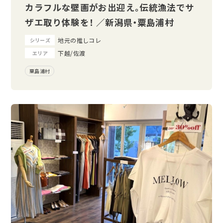
カラフルな壁画がお出迎え。伝統漁法でサ
ザエ取り体験を！ ／新潟県・粟島浦村
地元の推しコレ
シリーズ
下越/佐渡
エリア
粟島浦村