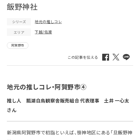
飯野神社
地元の推しコレ
シリーズ
下越/佐渡
エリア
阿賀野市
地元の推しコレ・阿賀野市④
推し人 瓢湖白鳥観察舎販売組合 代表理事 土井 一心太
さん
新潟県阿賀野市で初詣といえば、笹神地区にある「旦飯野神