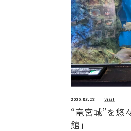
2025.03.28
visit
“竜宮城”を悠
館」