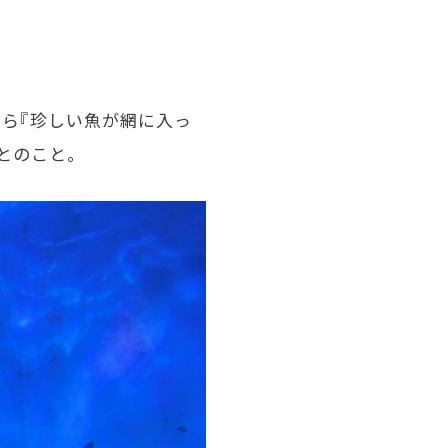
から『珍しい魚が網に入っ
とのこと。