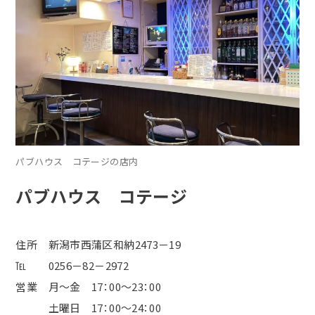
パブハウス コテージの店内
パブハウス コテージ
住所 新潟市西蒲区和納2473－19
℡ 0256－82－2972
営業 月～金 17：00～23：00
土曜日
17
：
00
～
24
：
00