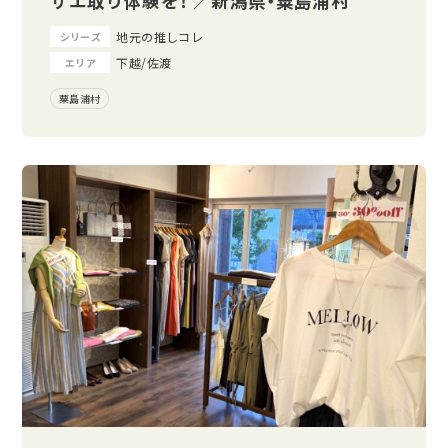
ザエ取り体験を！ ／新潟県・粟島浦村
地元の推しコレ
シリーズ
下越/佐渡
エリア
粟島浦村