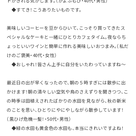
トがきれる気がします。（かよふもひ・40代・男性）
◆すてき！こうありたいものです。
美味しいコーヒーを豆からひいて、こっそり買ってきたス
ペシャルなケーキと一緒にひとりカフェタイム。夜ならち
ょっといいワインと簡単に作れる美味しいおつまみ。（私だ
けのご褒美・40代・女性）
◆おしゃれ！皆さん上手に自分をいたわっていますね～
最近日の出が早くなったので、朝の５時すぎには散歩に出
かけます！朝の清々しい空気や鳥のさえずりを聞きつつ、こ
の時季は田植えされたばかりの水田を見ながら、秋の新米
のことを思い、ひとりにやにやしながら散歩しています！
（黒ひげ危機一髪！・50代・男性）
◆緑の水田も黄金色の水田も、本当にきれいですよね！