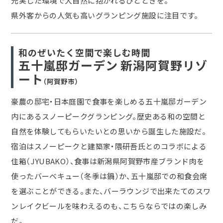
充実した環境で大自然に抱かれるひとときを。
県外客からの人気も高いグランピング施設に注目です。
和のぜいたく空間で楽しむ時間
五十嵐邸ガーデン 新潟阿賀野リゾ
ート
（阿賀野市）
豪農の邸宅・日本庭園で食事を楽しめる五十嵐邸ガーデン
内にあるスノーピークグランピング。歴史ある和の空間と
自然を体験してもらいたいとの思いから誕生した施設だ。
宿泊はスノーピークと建築家・隈研吾氏とのコラボによる
住箱（JYUBAKO）、食事は新潟県阿賀野市産ブランド肉を
使ったバーベキュー（冬季は鍋）か、五十嵐邸での和食会席
を選ぶことができる。また、バーラウンジで出来たてのスワ
ンレイクビールを味わえるのも、こちらならではの楽しみ
だ。