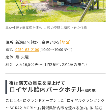
黒い外観で重厚感を演出し、和の空間に調和させた住箱
住所｜新潟県阿賀野市金屋340-5
［地図］
電話｜
0250-63-2100
（10:00～19:00受付）
定休｜月・火曜
料金｜大人16,500円～（1泊2食付、2名1室の場合）
夜は満天の星空を見上げて
ロイヤル胎内パークホテル
（胎内市）
ことし4月にグランドオープンした「ロイヤルグランピング
～SORAとMORI～」。新潟県胎内市を流れる胎内川に臨む