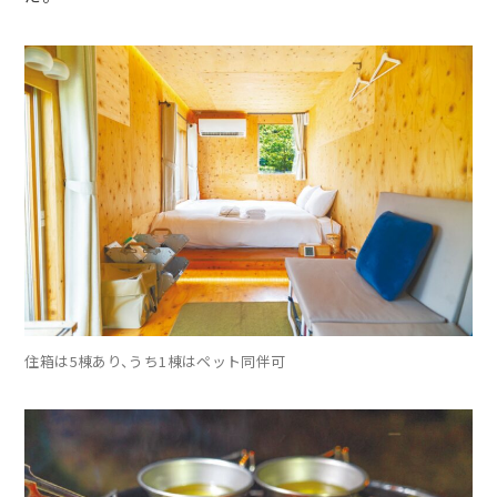
住箱は5棟あり、うち1棟はペット同伴可