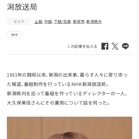
潟放送局
上越
、
中越
、
下越/佐渡
、
新潟市
、
新潟県外
エリア
NHK
1931年の開局以来、新潟の出来事、暮らす人々に寄り添っ
た報道、番組制作を行っているNHK新潟放送局。
新潟県内を巡って番組を作っているディレクターの一人、
大久保美佳さんにその裏側について話を伺った。