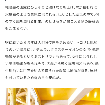
権現岳の山麓にひっそりと湯けむりを上げ、雪が積もれば
水墨画のような景色に包まれる。しんとした空気の中で、宿
のすぐ脇を流れる能生川のせせらぎが聞こえる冬の静寂感
もたまらない。
宿に着いたらまずは大浴場で体を温めたい。トロリと肌触
りのいい温泉に、ナチュラルクラスターイオンの保湿・還元
効果があるというミストサウナもあって、女性にはうれし
い美肌効果が得られそう。内湯から続く露天風呂もあり、能
生川沿いに巨石を組んで造られた湯船は風情がある。屋根
も付いているため雪の日も安心だ。