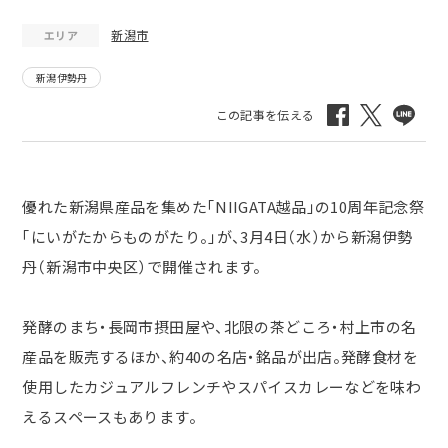
新潟市
エリア
新潟伊勢丹
優れた新潟県産品を集めた「
NIIGATA
越品」の
10
周年記念祭
「にいがたからものがたり。」が、
3
月4日（水）から新潟伊勢
丹（新潟市中央区）で開催されます。
発酵のまち・長岡市摂田屋や、北限の茶どころ・村上市の名
産品を販売するほか、約
40
の名店・銘品が出店。発酵食材を
使用したカジュアルフレンチやスパイスカレーなどを味わ
えるスペースもあります。