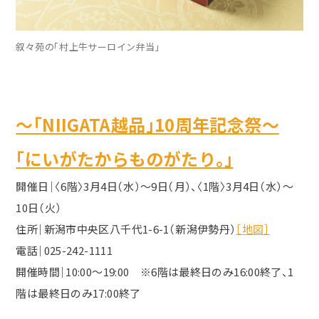
叙々苑の「村上牛サーロイン弁当」
～「NIIGATA越品」10周年記念祭～
「にいがたからものがたり。」
開催日｜
〈
6
階〉
3
月
4
日（水）～9日（月）、〈1階〉
3
月4日（水）～
10
日（火）
住所
｜
新潟市中央区八千代1-6-1（新潟伊勢丹）
［地図］
電話
｜
025-242-1111
開催時間
｜
10:00～
19:00
※6階は最終日のみ
16:00
終了、1
階は最終日のみ
17:00
終了