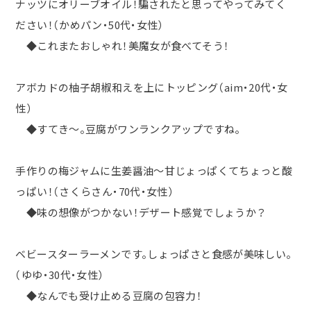
ナッツにオリーブオイル！騙されたと思ってやってみてく
ださい！（かめパン・
50
代・女性）
◆これまたおしゃれ！美魔女が食べてそう！
アボカドの柚子胡椒和えを上にトッピング（
aim
・
20
代・女
性）
◆すてき～。豆腐がワンランクアップですね。
手作りの梅ジャムに生姜醤油〜甘じょっぱくてちょっと酸
っぱい！（さくらさん・
70
代・女性）
◆味の想像がつかない！デザート感覚でしょうか？
ベビースターラーメンです。しょっぱさと食感が美味しい。
（ゆゆ・30代・女性）
◆なんでも受け止める豆腐の包容力！