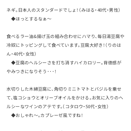
ネギ。日本人のスタンダードでしょ！（みはる・
40
代・男性）
◆ほっとするなぁ～
食べるラー油
&
揚げ玉の組み合わせにハマり、毎日湯豆腐や
冷奴にトッピングして食べています。豆腐大好き！（りのは
ん・
40
代・女性）
◆豆腐のヘルシーさを打ち消すハイカロリー。背徳感が
やみつきになりそう･･･！
水切りした木綿豆腐に、角切りミニトマトとバジルを乗せ
て、塩コショウとオリーブオイルをかける。お気に入りのヘ
ルシーなワインのアテです。（コタロウ・
50
代・女性）
◆おしゃれ～。カプレーゼ風ですね！