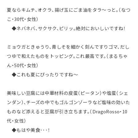
夏ならキムチ、オクラ、揚げ玉にごま油をタラ〜っと。（なつ
こ・
30
代・女性）
◆ネバネバ、サクサク、ピリッ。絶対においしいですね！
ミョウガときゅうり、青しそを細かく刻んですりゴマ、だし
つゆで和えたものをトッピング。これ最高です。（まるちゃ
ん・
50
代・女性）
◆これも夏にぴったりですね～
美味しい豆腐には中華材料の皮蛋（ピータン）や塩蛋（シェ
ンダン）、チーズの中でもゴルゴンゾーラなど塩味の効いた
ものなど添えると豆腐が引き立ちます。（
DragoRosso
・
10
代・女性）
◆もはや美食･･･！