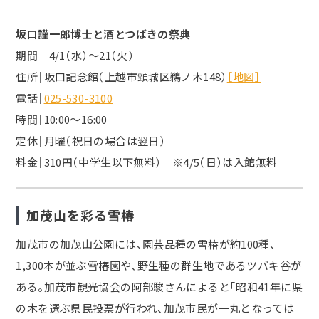
坂口謹一郎博士と酒とつばきの祭典
期間│4/1（水）～21（火）
住所｜坂口記念館（上越市頸城区鵜ノ木148）
［地図］
電話｜
025-530-3100
時間｜10:00～16:00
定休｜月曜（祝日の場合は翌日）
料金｜310円（中学生以下無料） ※4/5（日）は入館無料
加茂山を彩る雪椿
加茂市の加茂山公園には、園芸品種の雪椿が約100種、
1,300本が並ぶ雪椿園や、野生種の群生地であるツバキ谷が
ある。加茂市観光協会の阿部駿さんによると「昭和41年に県
の木を選ぶ県民投票が行われ、加茂市民が一丸となっては