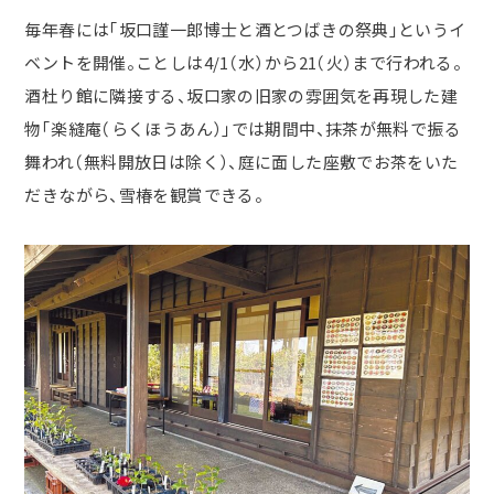
毎年春には「坂口謹一郎博士と酒とつばきの祭典」というイ
ベントを開催。ことしは4/1（水）から21（火）まで行われる。
酒杜り館に隣接する、坂口家の旧家の雰囲気を再現した建
物「楽縫庵（らくほうあん）」では期間中、抹茶が無料で振る
舞われ（無料開放日は除く）、庭に面した座敷でお茶をいた
だきながら、雪椿を観賞できる。