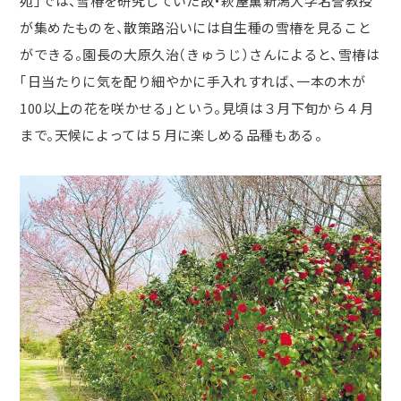
苑」では、雪椿を研究していた故・萩屋薫新潟大学名誉教授
が集めたものを、散策路沿いには自生種の雪椿を見ること
ができる。園長の大原久治（きゅうじ）さんによると、雪椿は
「日当たりに気を配り細やかに手入れすれば、一本の木が
100以上の花を咲かせる」という。見頃は３月下旬から４月
まで。天候によっては５月に楽しめる品種もある。