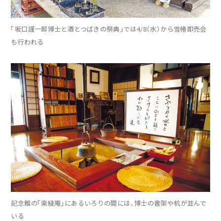
「坂口謹一郎博士と酒とつばきの祭典」では4/8（水）から雪椿即売会
も行われる
記念館の「楽縫庵」にあるいろりの間には、博士の書架や机が並んで
いる