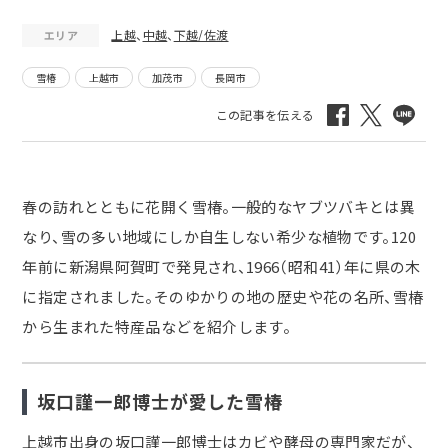
上越
、
中越
、
下越/佐渡
エリア
雪椿
上越市
加茂市
長岡市
春の訪れとともに花開く雪椿。一般的なヤブツバキとは異
なり、雪の多い地域にしか自生しない希少な植物です。120
年前に新潟県阿賀町で発見され、1966（昭和41）年に県の木
に指定されました。そのゆかりの地の歴史や花の名所、雪椿
から生まれた特産品などを紹介します。
坂口謹一郎博士が愛した雪椿
上越市出身の坂口謹一郎博士はカビや酵母の専門家だが、