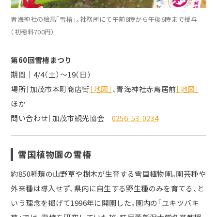
青海神社の絵馬「雪椿」。社務所にて午前8時から午後6時まで授与
（初穂料700円）
第60回雪椿まつり
期間│4/4（土）～19（日）
場所｜加茂市本町商店街
［地図］
、青海神社赤鳥居前
［地図］
ほか
問い合わせ｜加茂市観光協会
0256-53-0234
雪国植物園の雪椿
約850種類の山野草や樹木が生育する雪国植物園。園芸種や
外来種は導入せず、県内に自生する野生種のみを育てる、と
いう理念を掲げて1996年に開園した。園内の「ユキツバキ