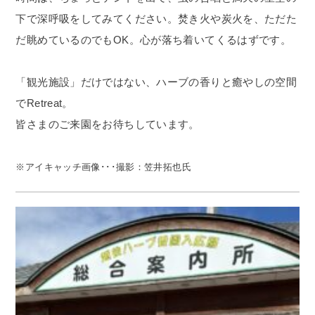
下で深呼吸をしてみてください。焚き火や炭火を、ただた
だ眺めているのでも
OK
。心が落ち着いてくるはずです。
「観光施設」だけではない、ハーブの香りと癒やしの空間
で
Retreat
。
皆さまのご来園をお待ちしています。
※アイキャッチ画像･･･撮影：笠井拓也氏