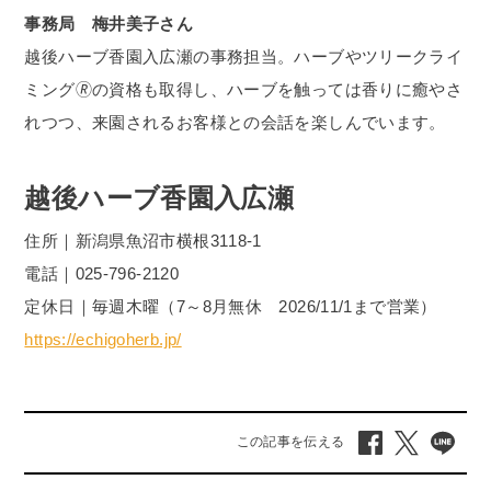
事務局 梅井美子さん
越後ハーブ香園入広瀬の事務担当。ハーブやツリークライ
ミング🄬の資格も取得し、ハーブを触っては香りに癒やさ
れつつ、来園されるお客様との会話を楽しんでいます。
越後ハーブ香園入広瀬
住所
｜
新潟県魚沼市横根
3118-1
電話
｜
025-796-2120
定休日｜
毎週木曜（
7
～
8
月無休
2026/11/1
まで営業）
https://echigoherb.jp/