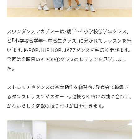
スワンダンスアカデミーは3歳半～「小学校低学年クラス」
と「小学校高学年～中高生クラス」に分かれてレッスンを行
います。
K-POP
、
HIP HOP
、
JAZZ
ダンスを幅広く学びます。
今回は金曜日の
K-POP①クラスの
レッスンを見学しまし
た。
ストレッチやダンスの基本動作を練習後、発表会で披露す
るダンスレッスンがスタート。軽快な
K-POP
の曲に合わせ、
かわいらしさ満載の振り付けが目を引きます。