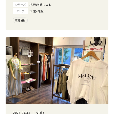
地元の推しコレ
シリーズ
下越/佐渡
エリア
粟島浦村
2026.07.31
visit