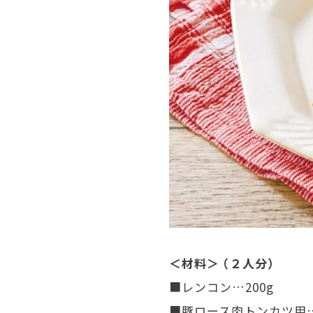
＜材料＞ （２人分）
■レンコン…200g
■豚ロース肉トンカツ用…１