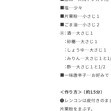
■塩…少々
■片栗粉…小さじ１
■ごま油…小さじ２
Ⓐ：酒…大さじ１
：砂糖…大さじ１
：しょうゆ…大さじ１
：みりん…大さじ１と1/
：酢…大さじ１と1/2
■一味唐辛子…お好みで
＜作り方＞ （約15分）
❶レンコンは皮付きのまま
片栗粉をまぶす。