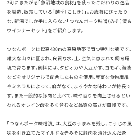
2町にまたがる「魚沼地域の食材」を使ったこだわりの逸品
を製造、販売している「越季（こしき）」。お歳暮にぴったり
な、新潟でしか手に入らない「つなんポーク味噌（みそ）漬＆
ウインナーセット」をご紹介します。
つなんポークは標高430mの高原地帯で育つ特別な豚です。
雄大な山々に囲まれ、良質な水、土、空気に恵まれた飼育環
境で育ちます。飼料には、タピオカや大豆かす、ヨモギ、海藻
などをオリジナルで配合したものを使用。豊富な食物繊維
やミネラルによって、癖がなく、まろやかな味わいが特長で
す。また一般的な豚肉と比べて、味や香りを向上させるとい
われるオレイン酸を多く含むなど品質の高さが自慢です。
「つなんポーク味噌漬」は、大豆のうまみを残し、こうじの風
味を引き立てたマイルドな赤みそに豚肉を漬け込んだ逸