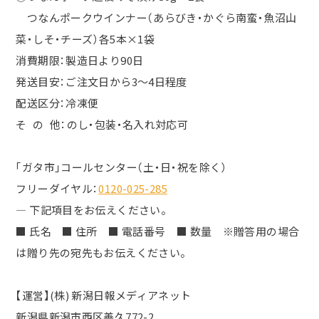
つなんポークウインナー（あらびき・かぐら南蛮・魚沼山
菜・しそ・チーズ）各5本×1袋
消費期限：製造日より90日
発送目安：ご注文日から3～4日程度
配送区分：冷凍便
そ の 他：のし・包装・名入れ対応可
「ガタ市」コールセンター（土・日・祝を除く）
フリーダイヤル：
0120-025-285
― 下記項目をお伝えください。
■ 氏名 ■ 住所 ■ 電話番号 ■ 数量 ※贈答用の場合
は贈り先の宛先もお伝えください。
【運営】(株) 新潟日報メディアネット
新潟県新潟市西区善久772-2