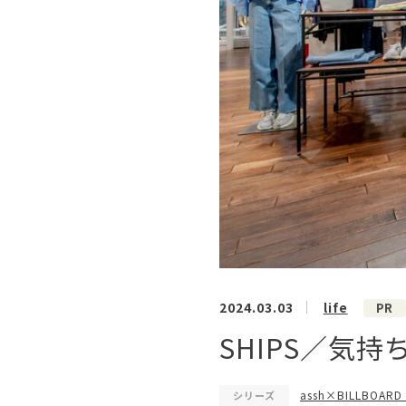
2024.03.03
life
PR
SHIPS／気
assh×BILLBOARD
シリーズ