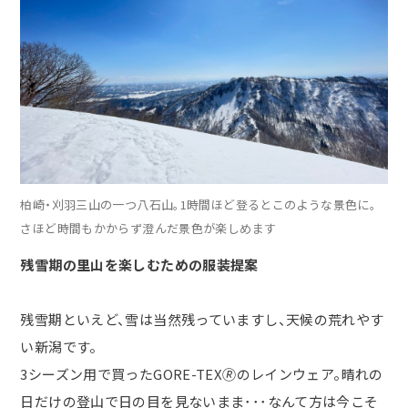
柏崎・刈羽三山の一つ八石山。
1
時間ほど登るとこのような景色に。
さほど時間もかからず澄んだ景色が楽しめます
残雪期の里山を楽しむための服装提案
残雪期といえど、雪は当然残っていますし、天候の荒れやす
い新潟です。
3シーズン用で買った
GORE-TEX
🄬のレインウェア。晴れの
日だけの登山で日の目を見ないまま･･･なんて方は今こそ