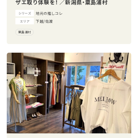
ザエ取り体験を！ ／新潟県・粟島浦村
地元の推しコレ
シリーズ
下越/佐渡
エリア
粟島浦村