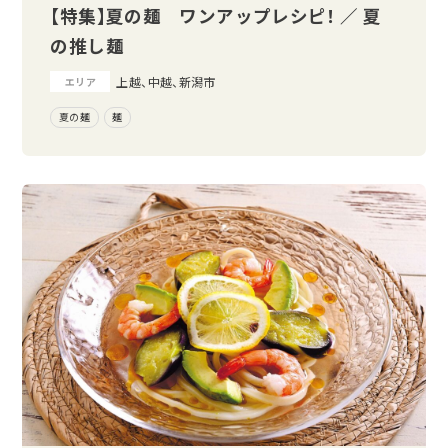
【特集】夏の麺 ワンアップレシピ！ ／ 夏
の推し麺
上越、中越、新潟市
エリア
夏の麺
麺