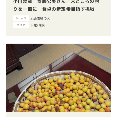
小国製麺 齋藤公美さん／米どころの誇
りを一皿に 食卓の新定番目指す挑戦
assh表紙の人
シリーズ
下越/佐渡
エリア