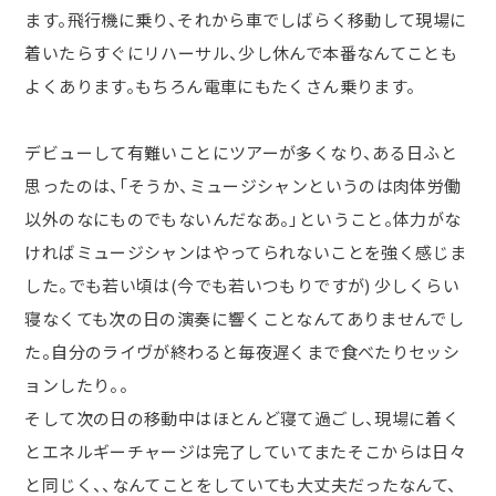
ます。飛行機に乗り、それから車でしばらく移動して現場に
着いたらすぐにリハーサル、少し休んで本番なんてことも
よくあります。もちろん電車にもたくさん乗ります。
デビューして有難いことにツアーが多くなり、ある日ふと
思ったのは、「そうか、ミュージシャンというのは肉体労働
以外のなにものでもないんだなあ。」ということ。体力がな
ければミュージシャンはやってられないことを強く感じま
した。でも若い頃は(今でも若いつもりですが) 少しくらい
寝なくても次の日の演奏に響くことなんてありませんでし
た。自分のライヴが終わると毎夜遅くまで食べたりセッシ
ョンしたり。。
そして次の日の移動中はほとんど寝て過ごし、現場に着く
とエネルギーチャージは完了していて
またそこからは日々
と同じく、、なんてことをしていても大丈夫だったなんて、