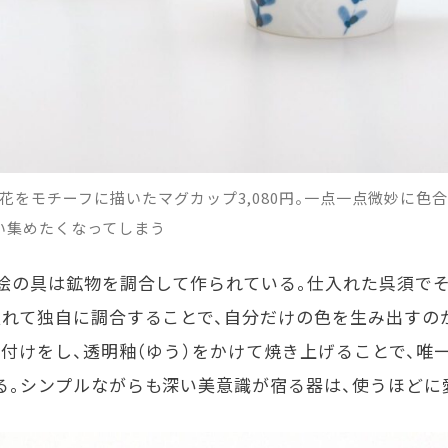
花をモチーフに描いたマグカップ3,080円。一点一点微妙に色
い集めたくなってしまう
の絵の具は鉱物を調合して作られている。仕入れた呉須で
入れて独自に調合することで、自分だけの色を生み出すの
付けをし、透明釉（ゆう）をかけて焼き上げることで、唯
る。シンプルながらも深い美意識が宿る器は、使うほどに