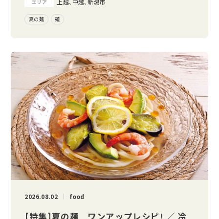
上越、中越、新潟市
エリア
夏の麺
麺
2026.08.02
food
【特集】夏の麺 ワンアップレシピ！ ／ 冷