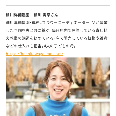
細川洋蘭農園 細川 実幸さん
細川洋蘭農園・専務。フラワーコーディネーター。父が開業
した同園を夫と共に継ぐ。毎月店内で開催している寄せ植
え教室の講師を務めている。店で販売している植物や雑貨
などの仕入れも担当。4人の子どもの母。
https://hosokawayo-ran.com/