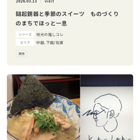
2026.03.13
visit
鎚起銅器と季節のスイーツ ものづくり
のまちでほっと一息
地元の推しコレ
シリーズ
中越、下越/佐渡
エリア
燕市