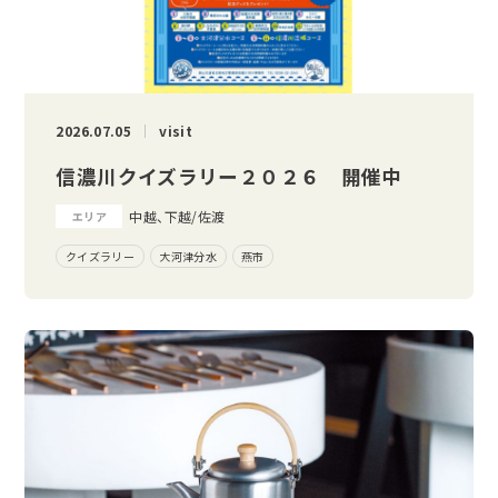
2026.07.05
visit
信濃川クイズラリー２０２６ 開催中
中越、下越/佐渡
エリア
クイズラリー
大河津分水
燕市