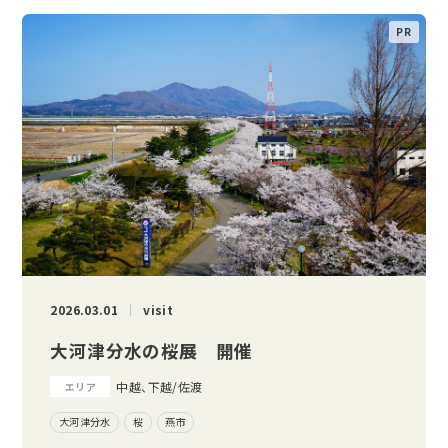
2026.03.01
visit
大河津分水の桜展 開催
中越、下越/佐渡
エリア
大河津分水
桜
燕市