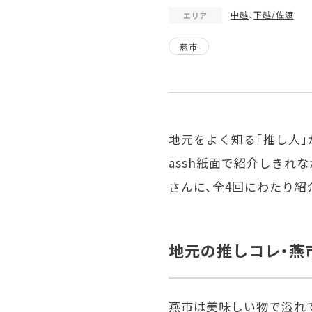
中越
、
下越/佐渡
エリア
燕市
地元をよく知る「推し人」
assh
紙面で紹介しきれなか
さんに、全
4
回にわたり紹
地元の推しコレ・燕
燕市は美味しい物で溢れて