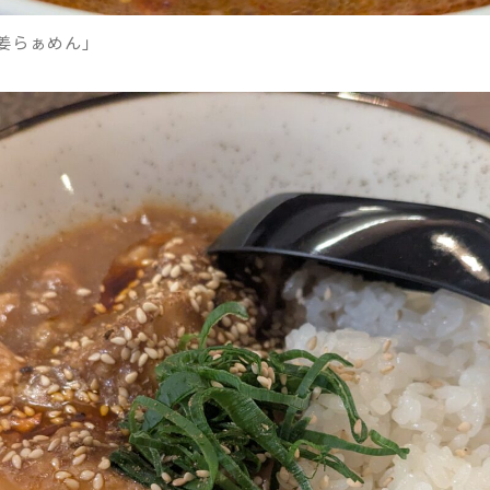
生姜らぁめん」