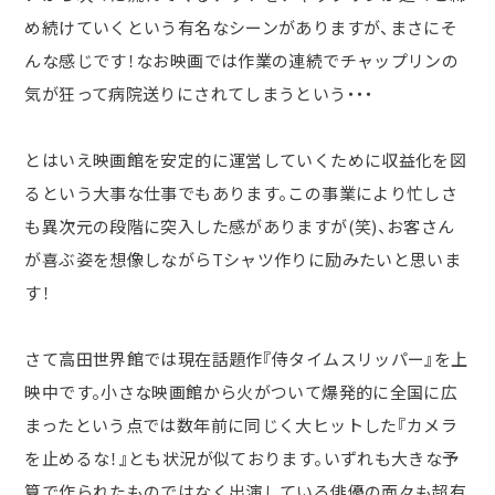
め続けていくという有名なシーンがありますが、まさにそ
んな感じです！なお映画では作業の連続でチャップリンの
気が狂って病院送りにされてしまうという・・・
とはいえ映画館を安定的に運営していくために収益化を図
るという大事な仕事でもあります。この事業により忙しさ
も異次元の段階に突入した感がありますが
(
笑
)
、お客さん
が喜ぶ姿を想像しながら
T
シャツ作りに励みたいと思いま
す！
さて高田世界館では現在話題作『侍タイムスリッパー』を上
映中です。小さな映画館から火がついて爆発的に全国に広
まったという点では数年前に同じく大ヒットした『カメラ
を止めるな！』とも状況が似ております。いずれも大きな予
算で作られたものではなく出演している俳優の面々も超有