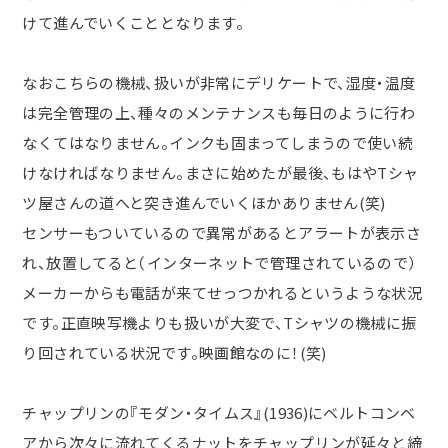
けて進んでいくこととなります。
なおこちらの機械、扱いが非常にデリケートで、湿度・温度
は完全管理の上、種々のメンテナンスも毎日のように行わ
なくてはなりません。インクも固まってしまうので使い続
けなければなりません。まさに始めたが最後、もはや
T
シャ
ツ屋さんの道へと突き進んでいくほかありません
(
笑
)
センサーもついているので異常があるとアラートが表示さ
れ、放置してると（インターネットで管理されているので）
メーカーからも電話が来てせっつかれるというような状況
です。正直映写機よりも扱いが大変で、
T
シャツの機械に振
り回されている状況です。映画館なのに！
(
笑
)
チャップリンの『モダン・タイムス』
(1936)
にベルトコンベ
アから次々に流れてくるナットをチャップリンが延々と締