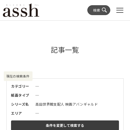
検索
記事一覧
現在の検索条件
カテゴリー
─
紙面タイプ
─
シリーズ名
高田世界館支配人 映画アバンギャルド
エリア
─
条件を変更して
検索する