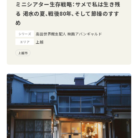
ミニシアター生存戦略：サメで私は生き残
る ――渇水の夏、戦後80年、そして節操のすす
め
高田世界館支配人 映画アバンギャルド
シリーズ
上越
エリア
上越市