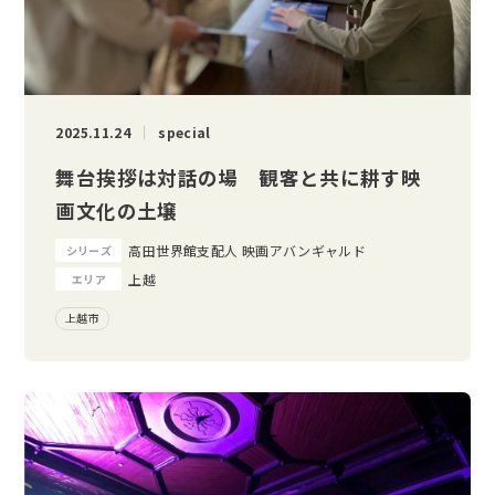
2025.11.24
special
舞台挨拶は対話の場 観客と共に耕す映
画文化の土壌
高田世界館支配人 映画アバンギャルド
シリーズ
上越
エリア
上越市