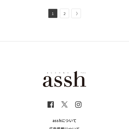
1
2
〉
asshについて
広告掲載について