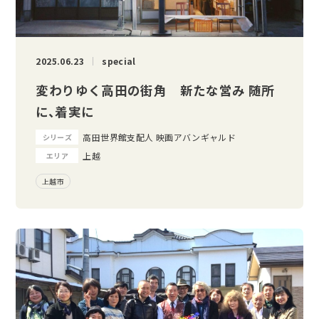
2025.06.23
special
変わりゆく高田の街角 新たな営み 随所
に、着実に
高田世界館支配人 映画アバンギャルド
シリーズ
上越
エリア
上越市