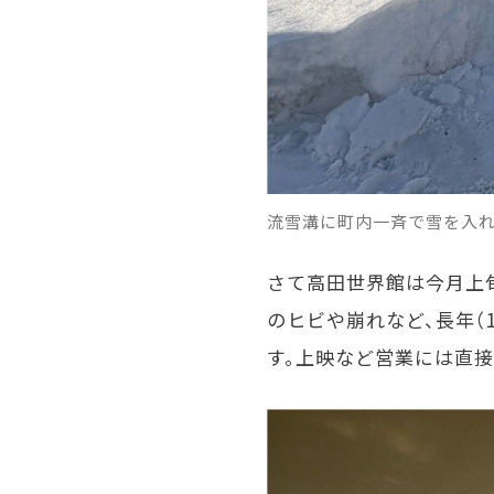
流雪溝に町内一斉で雪を入れ
さて高田世界館は今月上
のヒビや崩れなど、長年（
す。上映など営業には直