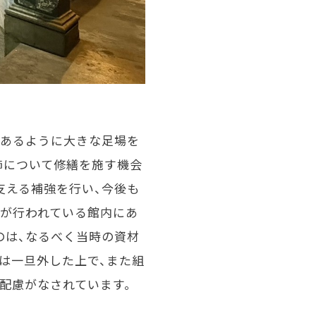
にあるように大きな足場を
飾について修繕を施す機会
支える補強を行い、今後も
装が行われている館内にあ
のは、なるべく当時の資材
は一旦外した上で、また組
配慮がなされています。