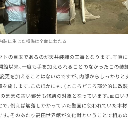
内装に生じた損傷は全館にわたる
クトの目玉であるのが天井装飾の工事となります。写真
開館以来、一度も手を加えられることのなかったこの装
く変更を加えることはないのですが、内部からしっかりと
置を施します。このほかにも、（ところどころ部分的に改
そのままの古い部分も修繕の対象となっています。面白い
とで、例えば崩落しかかっていた壁面に使われていた木材
です。そのあたり高田世界館が文化財ということで相応の