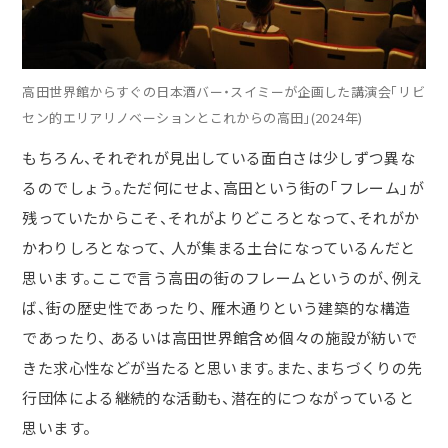
高田世界館からすぐの日本酒バー・スイミーが企画した講演会「リビ
セン的エリアリノベーションとこれからの高田」(2024年)
もちろん、それぞれが見出している面白さは少しずつ異な
るのでしょう。ただ何にせよ、高田という街の「フレーム」が
残っていたからこそ、それがよりどころとなって、それがか
かわりしろとなって、 人が集まる土台になっているんだと
思います。ここで言う高田の街のフレームというのが、例え
ば、街の歴史性であったり、 雁木通りという建築的な構造
であったり、 あるいは高田世界館含め個々の施設が紡いで
きた求心性などが当たると思います。また、まちづくりの先
行団体による継続的な活動も、潜在的につながっていると
思います。