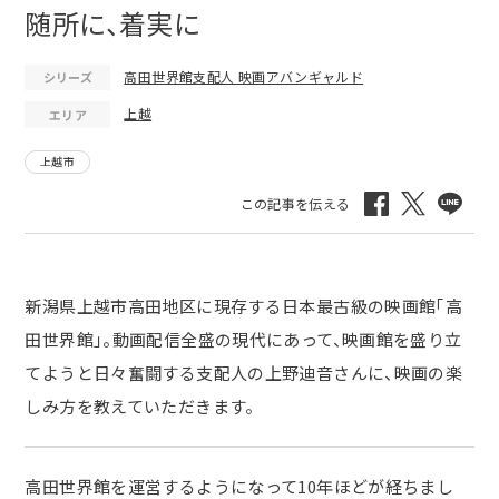
随所に、着実に
高田世界館支配人 映画アバンギャルド
シリーズ
上越
エリア
上越市
新潟県上越市高田地区に現存する日本最古級の映画館「高
田世界館」。動画配信全盛の現代にあって、映画館を盛り立
てようと日々奮闘する支配人の上野迪音さんに、映画の楽
しみ方を教えていただきます。
高田世界館を運営するようになって
10
年ほどが経ちまし