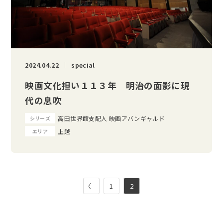
2024.04.22
special
映画文化担い１１３年 明治の面影に現
代の息吹
高田世界館支配人 映画アバンギャルド
シリーズ
上越
エリア
〈
1
2