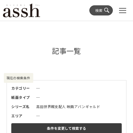
検索
記事一覧
現在の検索条件
カテゴリー
─
紙面タイプ
─
シリーズ名
高田世界館支配人 映画アバンギャルド
エリア
─
条件を変更して
検索する