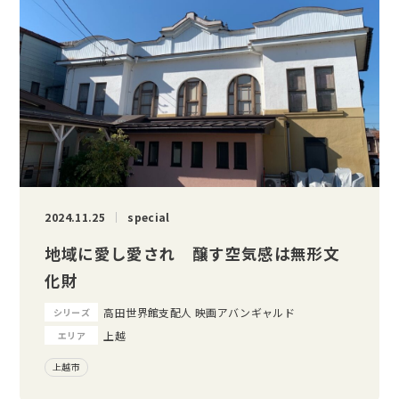
2024.11.25
special
地域に愛し愛され 醸す空気感は無形文
化財
高田世界館支配人 映画アバンギャルド
シリーズ
上越
エリア
上越市