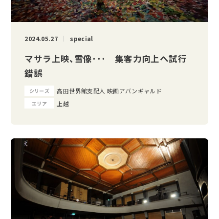
2024.05.27
special
マサラ上映、雪像･･･ 集客力向上へ試行
錯誤
高田世界館支配人 映画アバンギャルド
シリーズ
上越
エリア