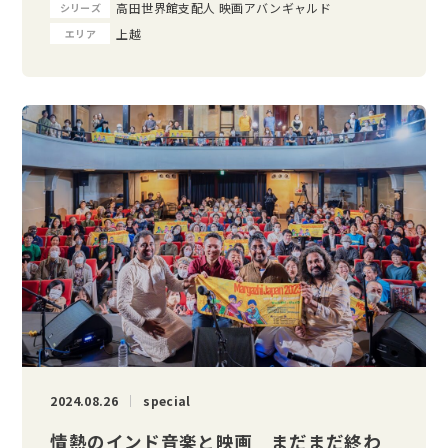
高田世界館支配人 映画アバンギャルド
シリーズ
上越
エリア
2024.08.26
special
情熱のインド音楽と映画 まだまだ終わ