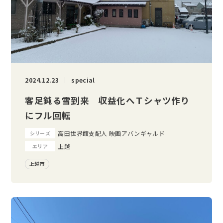
2024.12.23
special
客足鈍る雪到来 収益化へＴシャツ作り
にフル回転
高田世界館支配人 映画アバンギャルド
シリーズ
上越
エリア
上越市