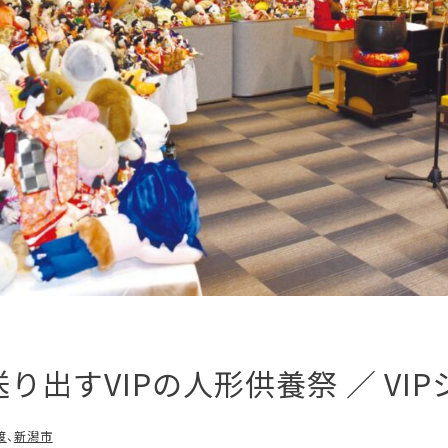
り出すVIPの人形供養祭 ／ VI
渡
、
新潟市