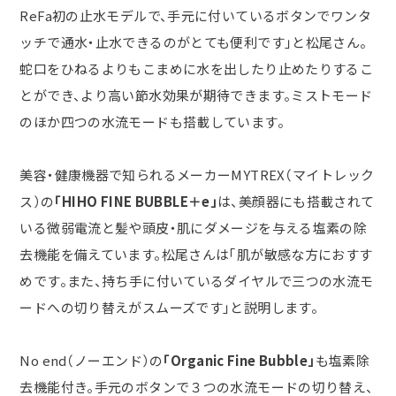
ReFa
初の止水モデルで、手元に付いているボタンでワンタ
ッチで通水・止水できるのがとても便利です」と松尾さん。
蛇口をひねるよりもこまめに水を出したり止めたりするこ
とができ、より高い節水効果が期待できます。ミストモード
のほか四つの水流モードも搭載しています。
美容・健康機器で知られるメーカー
MYTREX
（マイトレック
ス）の
「HIHO FINE BUBBLE＋e」
は、美顔器にも搭載されて
いる微弱電流と髪や頭皮・肌にダメージを与える塩素の除
去機能を備えています。松尾さんは「肌が敏感な方におすす
めです。また、持ち手に付いているダイヤルで三つの水流モ
ードへの切り替えがスムーズです」と説明します。
No end（ノーエンド）の
「Organic Fine Bubble」
も塩素除
去機能付き。手元のボタンで３つの水流モードの切り替え、