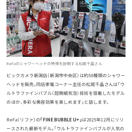
ReFaのシャワーヘッドの特徴を説明する松尾千晶さん
ビックカメラ新潟店（新潟市中央区）は約
50
種類のシャワー
ヘッドを販売。同店家電コーナー主任の松尾千晶さんは「ウ
ルトラファインバブル（超微細気泡）技術を搭載したモデル
のほか、多彩な美容効果を楽しめます」と話します。
ReFa（リファ）の
「FINE BUBBLE U+」
は
2025
年
12
月にリリ
ースされた最新モデル。「ウルトラファインバブルが人気の