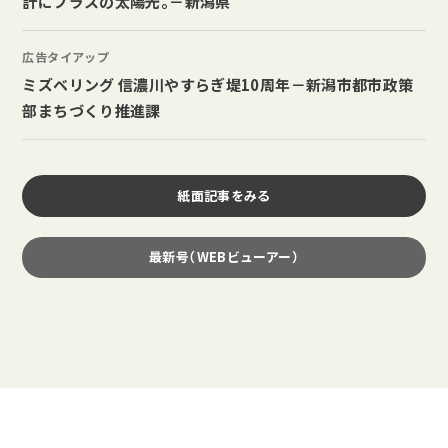
計にプラスの太陽光。－新潟県
広告タイアップ
ミズベリング 信濃川やすらぎ堤10周年－新潟市都市政策
部まちづくり推進課
紙面記事をみる
最新号（WEBビューアー）