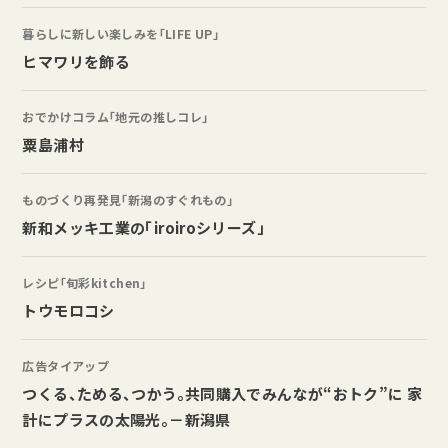
暮らしに新しい楽しみを「LIFE UP」
ヒマワリを飾る
おでかけコラム「地元の推しコレ」
粟島浦村
ものづくり再発見「新潟のすぐれもの」
新和メッキ工業の「iroiroシリーズ」
レシピ「旬彩kitchen」
トウモロコシ
広告タイアップ
つくる、ためる、つかう。共同購入でみんなが“おトク”に 家
計にプラスの太陽光。－新潟県