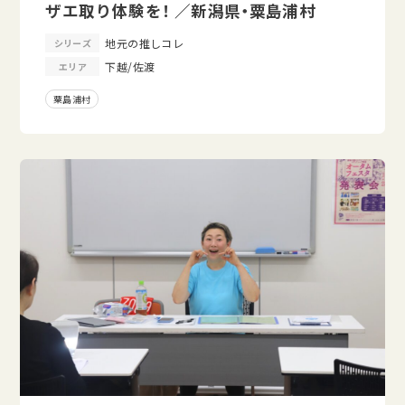
ザエ取り体験を！ ／新潟県・粟島浦村
地元の推しコレ
シリーズ
下越/佐渡
エリア
粟島浦村