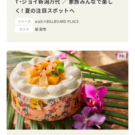
T・ジョイ新潟万代 ／ 家族みんなで楽し
く！ 夏の注目スポットへ
assh×BILLBOARD PLACE
シリーズ
新潟市
エリア