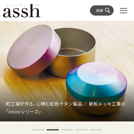
検索
町工場が作る、心弾む虹色チタン製品 ／ 新和メッキ工業の
「iroiroシリーズ」