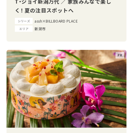
T・ジョイ新潟万代 ／ 家族みんなで楽し
く！ 夏の注目スポットへ
assh×BILLBOARD PLACE
シリーズ
新潟市
エリア