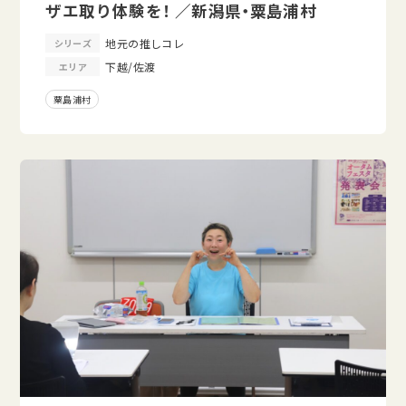
ザエ取り体験を！ ／新潟県・粟島浦村
地元の推しコレ
シリーズ
下越/佐渡
エリア
粟島浦村