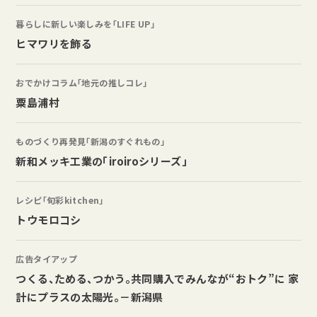
暮らしに新しい楽しみを「LIFE UP」
ヒマワリを飾る
おでかけコラム「地元の推しコレ」
粟島浦村
ものづくり再発見「新潟のすぐれもの」
新和メッキ工業の「iroiroシリーズ」
レシピ「旬彩kitchen」
トウモロコシ
広告タイアップ
つくる、ためる、つかう。共同購入でみんなが“おトク”に 家
計にプラスの太陽光。－新潟県