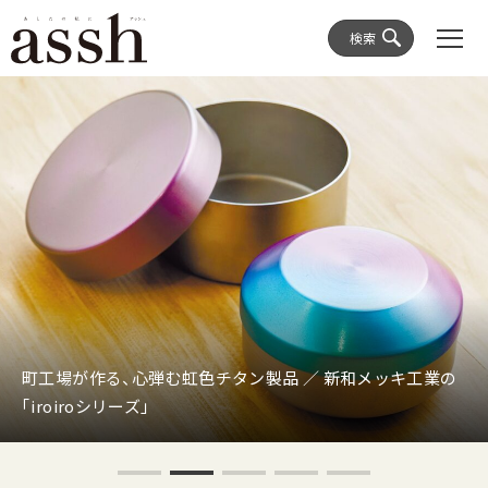
検索
町工場が作る、心弾む虹色チタン製品 ／ 新和メッキ工業の
「iroiroシリーズ」