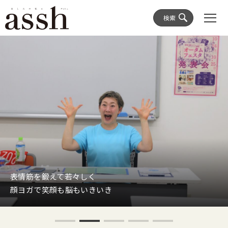
検索
て若々しく
Chat mor
も脳もいきいき