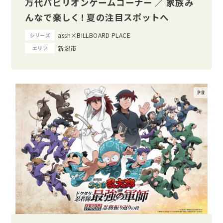
万代パビリオンゲームコーナー ／ 家族み
んなで楽しく！ 夏の注目スポットへ
assh×BILLBOARD PLACE
シリーズ
新潟市
エリア