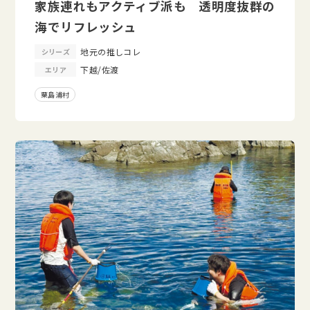
家族連れもアクティブ派も 透明度抜群の
海でリフレッシュ
地元の推しコレ
シリーズ
下越/佐渡
エリア
粟島浦村