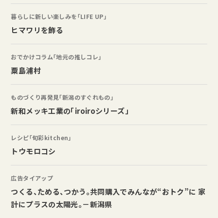
暮らしに新しい楽しみを「LIFE UP」
ヒマワリを飾る
おでかけコラム「地元の推しコレ」
粟島浦村
ものづくり再発見「新潟のすぐれもの」
新和メッキ工業の「iroiroシリーズ」
レシピ「旬彩kitchen」
トウモロコシ
広告タイアップ
つくる、ためる、つかう。共同購入でみんなが“おトク”に 家
計にプラスの太陽光。－新潟県