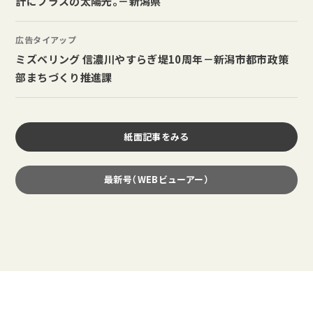
計にプラスの太陽光。－新潟県
広告タイアップ
ミズベリング 信濃川やすらぎ堤10周年－新潟市都市政策
部まちづくり推進課
紙面記事をみる
最新号（WEBビューアー）