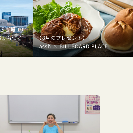
ぎ堤 10
【8月のプレゼント】
部まちづく
assh × BILLBOARD PLACE