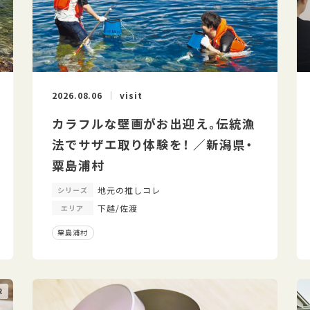
2026.08.06
visit
カラフルな壁画がお出迎え。伝統漁
法でサザエ取り体験を！ ／新潟県・
粟島浦村
地元の推しコレ
シリーズ
下越/佐渡
エリア
粟島浦村