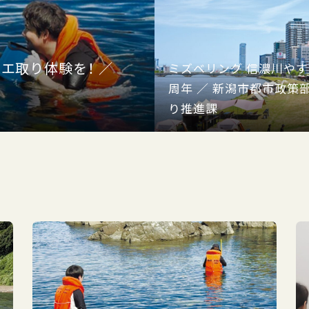
エ取り体験を！ ／
ミズベリング 信濃川やすら
周年 ／ 新潟市都市政策
り推進課