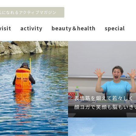
私になれるアクティブマガジン
visit
activity
beauty＆health
special
表情筋を鍛えて若々しく
顔ヨガで笑顔も脳もいき