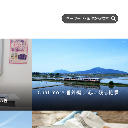
キーワード・条件から
検索
Chat more 番外編 ／心に残る絶景
いき