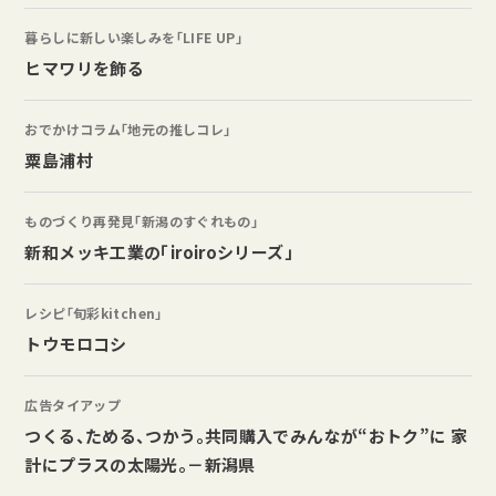
暮らしに新しい楽しみを「LIFE UP」
ヒマワリを飾る
おでかけコラム「地元の推しコレ」
粟島浦村
ものづくり再発見「新潟のすぐれもの」
新和メッキ工業の「iroiroシリーズ」
レシピ「旬彩kitchen」
トウモロコシ
広告タイアップ
つくる、ためる、つかう。共同購入でみんなが“おトク”に 家
計にプラスの太陽光。－新潟県