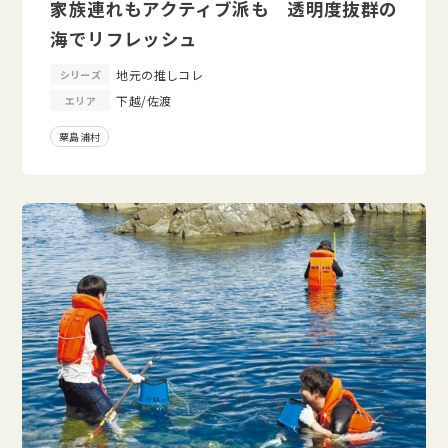
家族連れもアクティブ派も 透明度抜群の
海でリフレッシュ
地元の推しコレ
シリーズ
下越/佐渡
エリア
粟島浦村