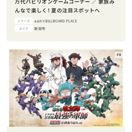
万代パビリオンゲームコーナー ／ 家族み
んなで楽しく！ 夏の注目スポットへ
assh×BILLBOARD PLACE
シリーズ
新潟市
エリア