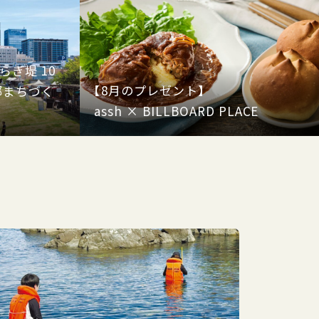
ぎ堤 10
【8月のプレゼント】
部まちづく
assh × BILLBOARD PLACE