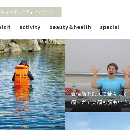
私になれるアクティブマガジン
visit
activity
beauty＆health
special
表情筋を鍛えて若々しく
顔ヨガで笑顔も脳もいき