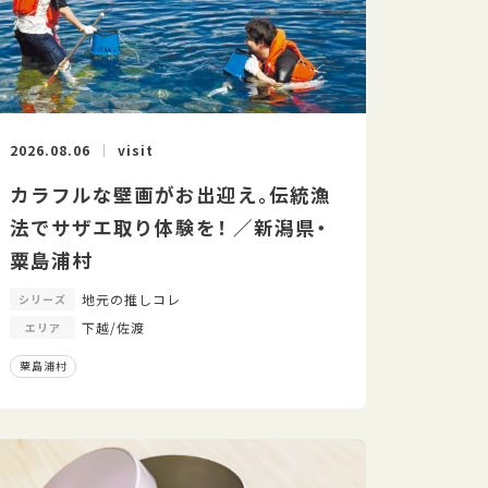
2026.08.06
visit
カラフルな壁画がお出迎え。伝統漁
法でサザエ取り体験を！ ／新潟県・
粟島浦村
地元の推しコレ
シリーズ
下越/佐渡
エリア
粟島浦村