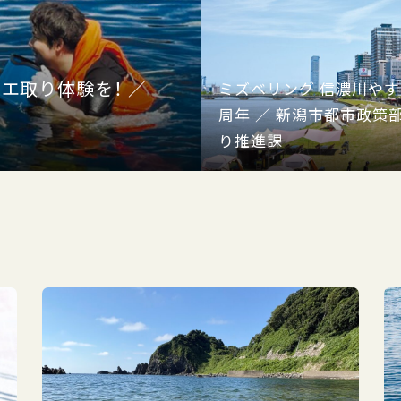
エ取り体験を！ ／
ミズベリング 信濃川やすら
周年 ／ 新潟市都市政策
り推進課