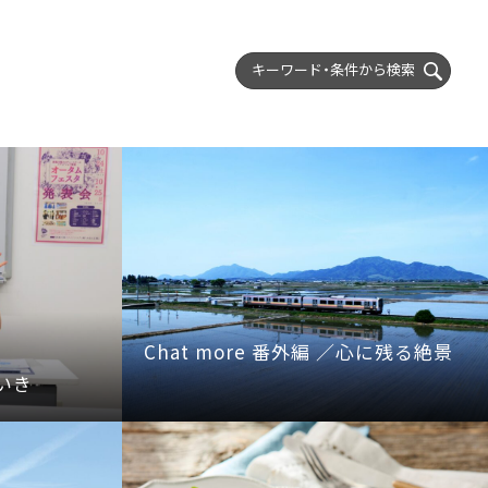
キーワード・条件から
検索
Chat more 番外編 ／心に残る絶景
いき