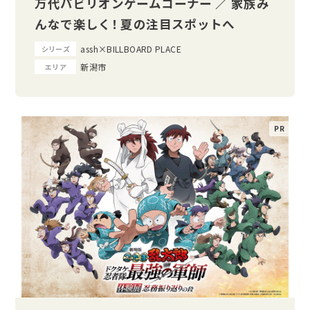
万代パビリオンゲームコーナー ／ 家族み
んなで楽しく！ 夏の注目スポットへ
assh×BILLBOARD PLACE
シリーズ
新潟市
エリア