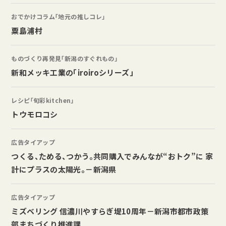
おでかけコラム「地元の推しコレ」
粟島浦村
ものづくり再発見「新潟のすぐれもの」
新和メッキ工業の「iroiroシリーズ」
レシピ「旬彩kitchen」
トウモロコシ
広告タイアップ
つくる、ためる、つかう。共同購入でみんなが“おトク”に 家
計にプラスの太陽光。－新潟県
広告タイアップ
ミズベリング 信濃川やすらぎ堤10周年－新潟市都市政策
部まちづくり推進課