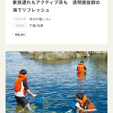
家族連れもアクティブ派も 透明度抜群の
海でリフレッシュ
地元の推しコレ
シリーズ
下越/佐渡
エリア
粟島浦村